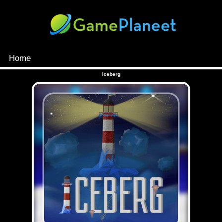
Home
MENU
Iceberg
Games
Inloggen