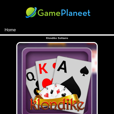
Home
MENU
Klondike Solitaire
Games
Inloggen