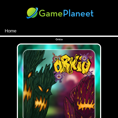
Home
MENU
Orkio
Games
Inloggen