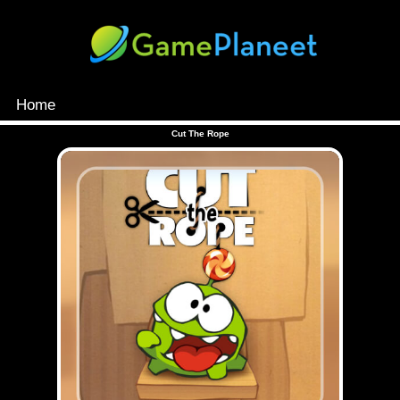
Home
MENU
Cut The Rope
Games
Inloggen