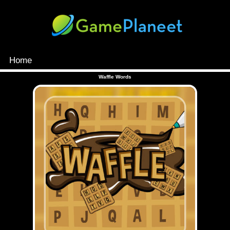
Home
MENU
Waffle Words
Games
Inloggen