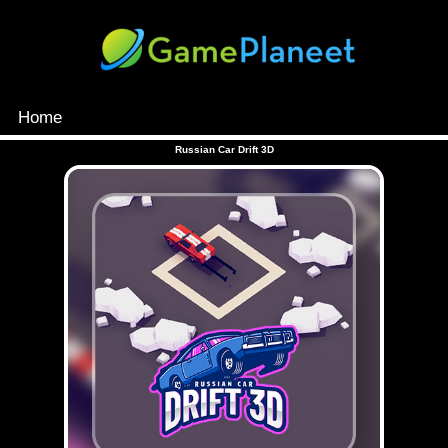
Home
MENU
Russian Car Drift 3D
Games
Inloggen